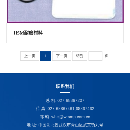
HSM耐磨材料
页
上一页
1
下一页
转到
联系我们
总 机: 027-68867207
传 真: 027-68867461,68867462
邮 箱:
whcj@wmmp.com.cn
地 址: 中国湖北省武汉市青山区武东街九号