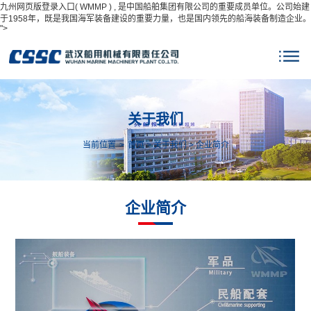
九州网页版登录入口( WMMP ) , 是中国船舶集团有限公司的重要成员单位。公司始建
于1958年，既是我国海军装备建设的重要力量，也是国内领先的船海装备制造企业。
">
关于我们
当前位置
>
首页
>
关于我们
>
企业简介
企业简介