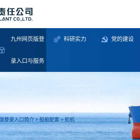
九州网页版登
科研实力
党的建设
录入口与服务
版登录入口简介
>
船舶配套
>
舵机