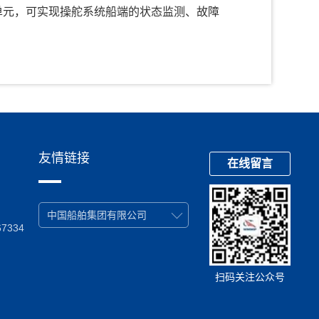
单元，可实现操舵系统船端的状态监测、故障
友情链接
在线留言
中国船舶集团有限公司
7334
扫码关注公众号