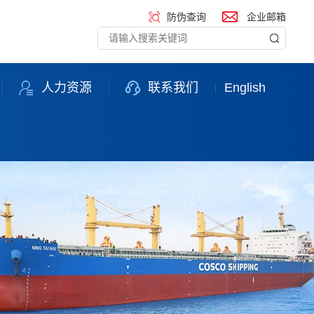
防伪查询
企业邮箱
人力资源
联系我们
English