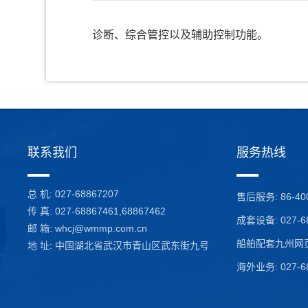
诊断、综合管控以及辅助控制功能。
联系我们
服务热线
总 机: 027-68867207
售后服务: 86-400
传 真: 027-68867461,68867462
成套设备: 027-68
邮 箱:
whcj@wmmp.com.cn
船舶配套九州网页版登
地 址: 中国湖北省武汉市青山区武东街九号
海外业务: 027-6